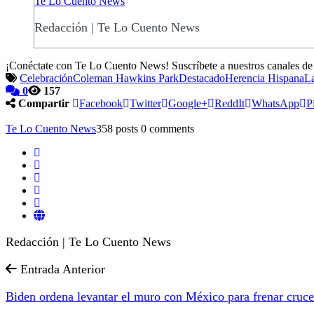
Te Lo Cuento News
Redacción | Te Lo Cuento News
¡Conéctate con Te Lo Cuento News! Suscríbete a nuestros canales d
Celebración
Coleman Hawkins Park
Destacado
Herencia Hispana
La
0
157
Compartir
Facebook
Twitter
Google+
ReddIt
WhatsApp
P
Te Lo Cuento News
358 posts
0 comments
Redacción | Te Lo Cuento News
Entrada Anterior
Biden ordena levantar el muro con México para frenar cruce