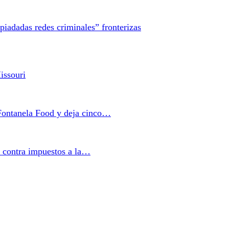
iadadas redes criminales” fronterizas
issouri
 Fontanela Food y deja cinco…
n contra impuestos a la…