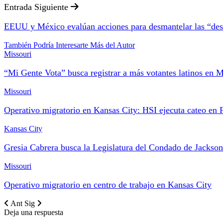
Entrada Siguiente
EEUU y México evalúan acciones para desmantelar las “desp
También Podría Interesarte
Más del Autor
Missouri
“Mi Gente Vota” busca registrar a más votantes latinos en M
Missouri
Operativo migratorio en Kansas City: HSI ejecuta cateo en
Kansas City
Gresia Cabrera busca la Legislatura del Condado de Jackso
Missouri
Operativo migratorio en centro de trabajo en Kansas City
Ant
Sig
Deja una respuesta