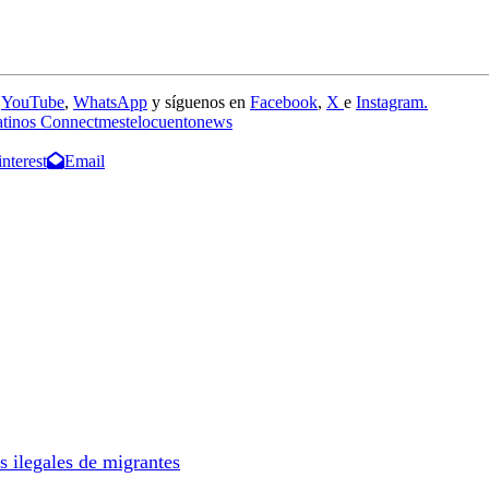
e
YouTube
,
WhatsApp
y síguenos en
Facebook
,
X
e
Instagram.
tinos Connect
mes
telocuentonews
interest
Email
s ilegales de migrantes