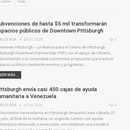
. JOSEPH
TEXAS
ubvenciones de hasta $5 mil transformarán
spacios públicos de Downtown Pittsburgh
RLOS ROA
Jul 27, 2026
0
wntown Pittsburgh – La Alianza para el Centro de Pittsburgh
ittsburgh Downtown Partnership, PDP), con el apoyo de Citizens,
tá invitando a la comunidad a presentar propuestas para activar
pacios públicos mediante eventos y programas…
LEER MÁS...
ittsburgh envía casi 450 cajas de ayuda
umanitaria a Venezuela
RLOS ROA
Jul 26, 2026
0
 Asociación Venezolanos en Pittsburgh despachó este sábado 25
 julio, al final de la mañana, un segundo camión con ayuda
manitaria destinado a Venezuela, consolidando una iniciativa