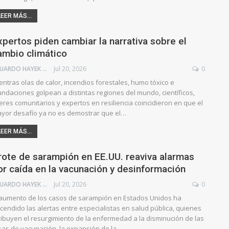
LEER MÁS...
xpertos piden cambiar la narrativa sobre el
ambio climático
EDUARDO HAYEK
Jul 20, 2026
0
entras olas de calor, incendios forestales, humo tóxico e
undaciones golpean a distintas regiones del mundo, científicos,
deres comunitarios y expertos en resiliencia coincidieron en que el
yor desafío ya no es demostrar que el…
LEER MÁS...
rote de sarampión en EE.UU. reaviva alarmas
or caída en la vacunación y desinformación
EDUARDO HAYEK
Jul 20, 2026
0
 aumento de los casos de sarampión en Estados Unidos ha
cendido las alertas entre especialistas en salud pública, quienes
ribuyen el resurgimiento de la enfermedad a la disminución de las
sas de vacunación, la expansión de la…