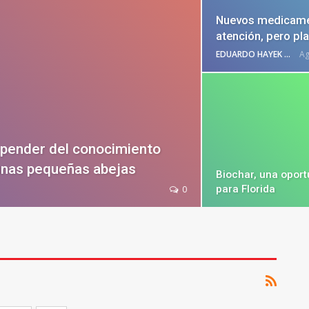
Nuevos medicamen
atención, pero pl
EDUARDO HAYEK
Ag
epender del conocimiento
 unas pequeñas abejas
Biochar, una opor
para Florida
0