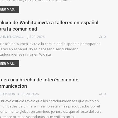
munitaria que ya ha permitido enviar unas…
LEER MÁS...
olicía de Wichita invita a talleres en español
ara la comunidad
ANA INTELIGENCIA ARTIFICIAL
Jul 23, 2026
0
 Policía de Wichita invita a la comunidad hispana a participar en
lleres en español. No es necesario ser ciudadano
tadounidense ni vivir en Wichita.
LEER MÁS...
o es una brecha de interés, sino de
omunicación
RLOS ROA
Jul 20, 2026
0
 nuevo estudio revela que los estadounidenses que viven en
munidades de primera línea no están más preocupados por el
lentamiento global, en términos generales, que el resto del país.
n embargo, esos vecindarios, que enfrentan la…