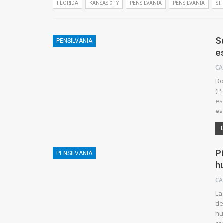
FLORIDA
KANSAS CITY
PENSILVANIA
PENSILVANIA
ST
S
PENSILVANIA
e
CA
Do
(P
es
es
P
PENSILVANIA
h
CA
La
de
hu