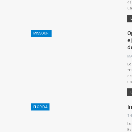
41
Ca
O
MISSOURI
e
d
Lo
"P
oc
ub
I
FLORIDA
Lo
Ev