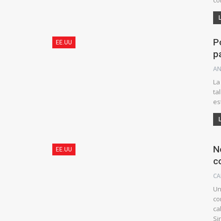
co
P
EE.UU
p
La
ta
es
N
EE.UU
c
CA
Un
co
ca
Si