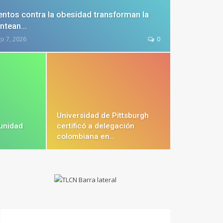
tos contra la obesidad transforman la
antean…
o 7, 2026
0
Universidad de Pittsburgh
tunidad
certificó a delegación
colombiana en…