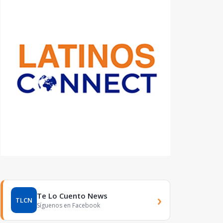
Te Lo Cuento News
›
TLCN
Síguenos en Facebook