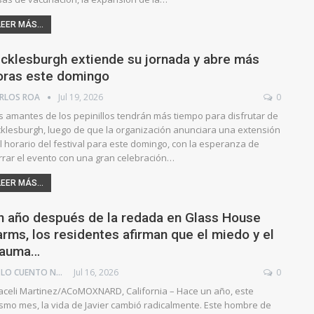
LEER MÁS...
icklesburgh extiende su jornada y abre más
oras este domingo
RLOS ROA
Jul 19, 2026
0
s amantes de los pepinillos tendrán más tiempo para disfrutar de
cklesburgh, luego de que la organización anunciara una extensión
l horario del festival para este domingo, con la esperanza de
rrar el evento con una gran celebración…
LEER MÁS...
n año después de la redada en Glass House
arms, los residentes afirman que el miedo y el
rauma…
TE LO CUENTO NEWS
Jul 16, 2026
0
aceli Martinez/ACoMOXNARD, California – Hace un año, este
smo mes, la vida de Javier cambió radicalmente. Este hombre de