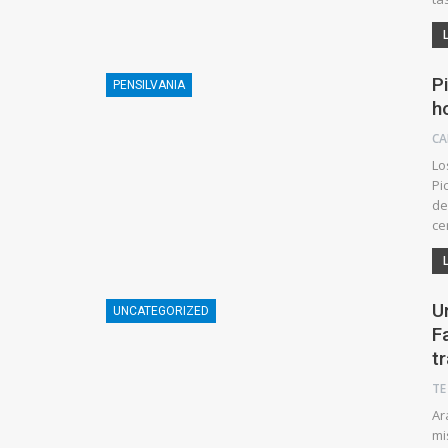
P
PENSILVANIA
h
CA
Lo
Pi
de
ce
U
UNCATEGORIZED
F
t
Ar
mi