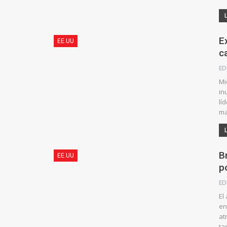
E
EE.UU
c
Mi
in
lí
ma
B
EE.UU
p
El
en
at
ta