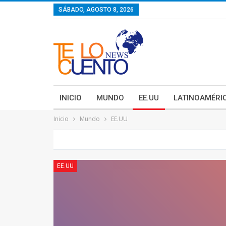
contenido
SÁBADO, AGOSTO 8, 2026
INICIO
MUNDO
EE.UU
LATINOAMÉRI
Inicio
Mundo
EE.UU
EE.UU