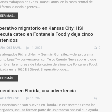
 años trabajaba en Glass House Farms, en la costa central de
lifornia, cuando agentes…
LEER MÁS...
perativo migratorio en Kansas City: HSI
jecuta cateo en Fontanela Food y deja cinco
etenidos
MARÍA JOSÉ RAMÍREZ BRAIZ
Jul 11, 2026
0
s abogados Richard Hein y Germán González —del programa
unto Legal"— conversaron con Te Lo Cuento News sobre lo que
urrió en la empresa de fabricación de alimentos Fontanela Food,
icada en la 1620 E 8 Street. El operativo, que…
LEER MÁS...
ncendios en Florida, una advertencia
THAIS LÓPEZ VOGEL
Jul 11, 2026
0
s incendios no son nuevos en Florida. En ecosistemas como los
erglades, incluso forman parte de un proceso natural que ayuda