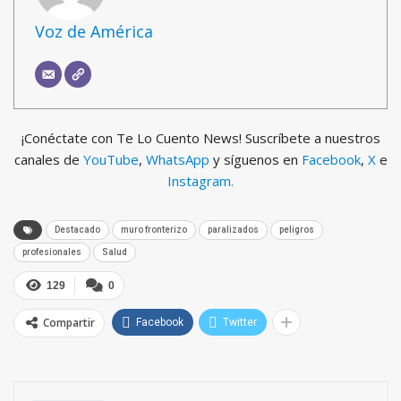
Voz de América
¡Conéctate con Te Lo Cuento News! Suscríbete a nuestros
canales de
YouTube
,
WhatsApp
y síguenos en
Facebook
,
X
e
Instagram.
Destacado
muro fronterizo
paralizados
peligros
profesionales
Salud
129
0
Compartir
Facebook
Twitter