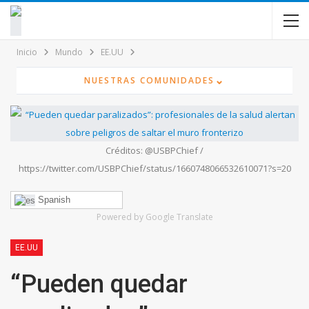
contenido
Inicio
Mundo
EE.UU
⌄
NUESTRAS COMUNIDADES
Créditos: @USBPChief /
https://twitter.com/USBPChief/status/1660748066532610071?s=20
Spanish
Powered by Google Translate
EE.UU
“Pueden quedar