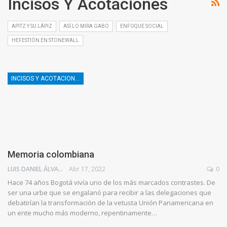
Incisos Y Acotaciones
APITZ Y SU LÁPIZ
ASÍ LO MIRA GABO
ENFOQUE SOCIAL
HEFESTIÓN EN STONEWALL
INCISOS Y ACOTACIONES
Memoria colombiana
LUIS DANIEL ÁLVAREZ
Abr 17, 2022
0
Hace 74 años Bogotá vivía uno de los más marcados contrastes. De
ser una urbe que se engalanó para recibir a las delegaciones que
debatirían la transformación de la vetusta Unión Panamericana en
un ente mucho más moderno, repentinamente…