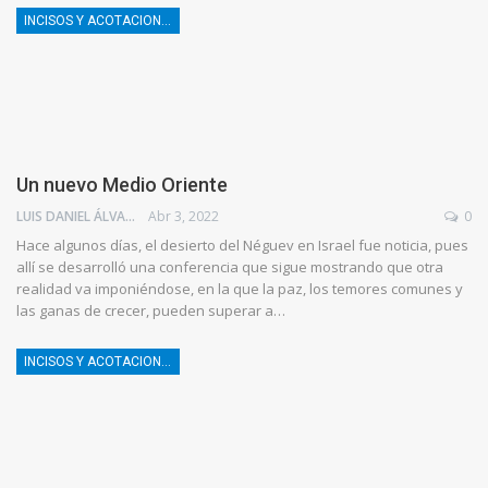
INCISOS Y ACOTACIONES
Un nuevo Medio Oriente
LUIS DANIEL ÁLVAREZ
Abr 3, 2022
0
Hace algunos días, el desierto del Néguev en Israel fue noticia, pues
allí se desarrolló una conferencia que sigue mostrando que otra
realidad va imponiéndose, en la que la paz, los temores comunes y
las ganas de crecer, pueden superar a…
INCISOS Y ACOTACIONES