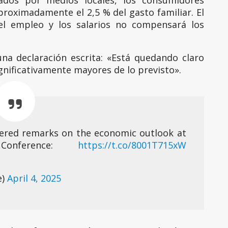
stados por medios locales, los consumidores
roximadamente el 2,5 % del gasto familiar. El
el empleo y los salarios no compensará los
na declaración escrita: «Está quedando claro
gnificativamente mayores de lo previsto».
ivered remarks on the economic outlook at
nference:
https://t.co/8001T715xW
e)
April 4, 2025