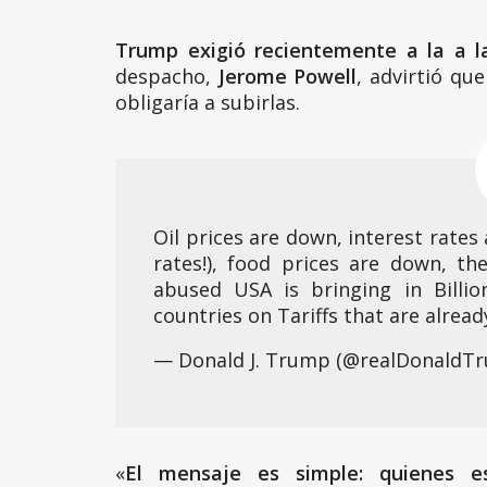
Trump exigió recientemente a la a la
despacho,
Jerome Powell
, advirtió qu
obligaría a subirlas.
Oil prices are down, interest rate
rates!), food prices are down, t
abused USA is bringing in Billi
countries on Tariffs that are already
— Donald J. Trump (@realDonaldT
«
El mensaje es simple: quienes e