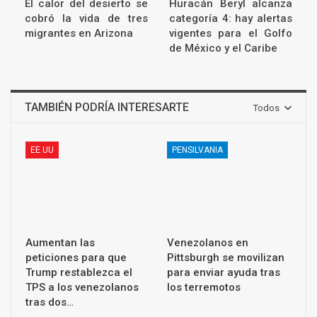
El calor del desierto se
Huracán Beryl alcanza
cobró la vida de tres
categoría 4: hay alertas
migrantes en Arizona
vigentes para el Golfo
de México y el Caribe
TAMBIÉN PODRÍA INTERESARTE
Todos
EE.UU
PENSILVANIA
Aumentan las
Venezolanos en
peticiones para que
Pittsburgh se movilizan
Trump restablezca el
para enviar ayuda tras
TPS a los venezolanos
los terremotos
tras dos…