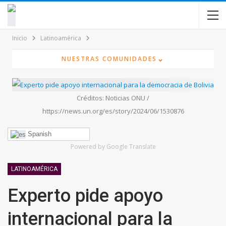
contenido
Inicio
Latinoamérica
⌄
NUESTRAS COMUNIDADES
Créditos: Noticias ONU /
https://news.un.org/es/story/2024/06/1530876
Spanish
Powered by Google Translate
LATINOAMÉRICA
Experto pide apoyo
internacional para la