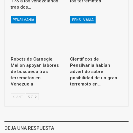
TPS a los venezolanos
los terremotos
tras dos…
PENSILVANIA
PENSILVANIA
Robots de Carnegie
Científicos de
Mellon apoyan labores
Pensilvania habían
de búsqueda tras
advertido sobre
terremotos en
posibilidad de un gran
Venezuela
terremoto en…
ANT
SIG
DEJA UNA RESPUESTA