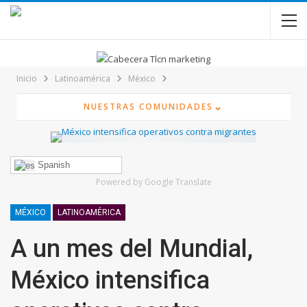
contenido
Inicio
Latinoamérica
México
⌄
NUESTRAS COMUNIDADES
Spanish
Powered by Google Translate
MÉXICO
LATINOAMÉRICA
A un mes del Mundial,
México intensifica