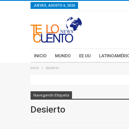
contenido
JUEVES, AGOSTO 6, 2026
INICIO
MUNDO
EE.UU
LATINOAMÉRI
Inicio
desierto
Navegando Etiqueta
Desierto