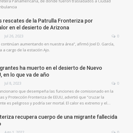
rretera Panamericana, de donde fueron trasladados a Ciudad
mbulancia
 rescates de la Patrulla Fronteriza por
lor en el desierto de Arizona
AJE
Jul 26, 2023
0
 continúan aumentando en nuestra área”, afirmó Joel D. García,
a a cargo de la estación Ajo.
grantes ha muerto en el desierto de Nuevo
, en lo que va de año
AJE
Jul 8, 2023
0
o funcionario que desempeña las funciones de comisionado en la
s y Protección Fronteriza de EEUU, advirtió que “cruzar la
nte es peligroso y podría ser mortal. El calor es extremo y el…
nteriza recupera cuerpo de una migrante fallecida
o
AJE
Ago 1, 2022
0