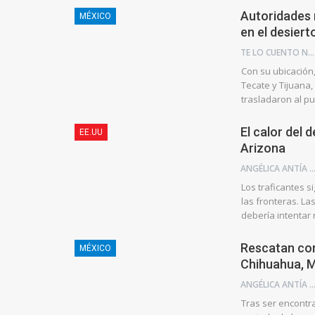
Autoridades
MÉXICO
en el desier
TE LO CUENTO NEWS
Con su ubicación
Tecate y Tijuana,
trasladaron al pu
El calor del 
EE.UU
Arizona
ANGÉLICA ANTÍA AZU
Los traficantes 
las fronteras. La
debería intentar r
Rescatan con
MÉXICO
Chihuahua, 
ANGÉLICA ANTÍA AZU
Tras ser encontr