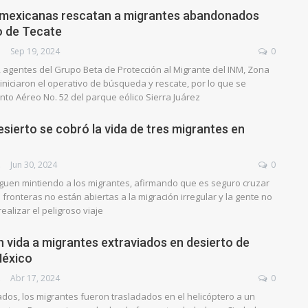
 mexicanas rescatan a migrantes abandonados
to de Tecate
Sep 19, 2024
0
, agentes del Grupo Beta de Protección al Migrante del INM, Zona
 iniciaron el operativo de búsqueda y rescate, por lo que se
nto Aéreo No. 52 del parque eólico Sierra Juárez
desierto se cobró la vida de tres migrantes en
AJE
Jun 30, 2024
0
siguen mintiendo a los migrantes, afirmando que es seguro cruzar
s fronteras no están abiertas a la migración irregular y la gente no
ealizar el peligroso viaje
 vida a migrantes extraviados en desierto de
México
AJE
Abr 17, 2024
0
ados, los migrantes fueron trasladados en el helicóptero a un