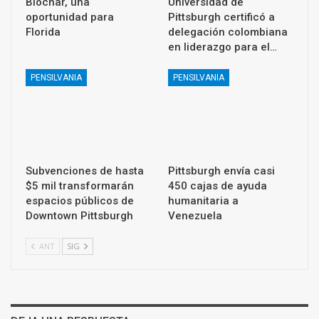
Biochar, una
Universidad de
oportunidad para
Pittsburgh certificó a
Florida
delegación colombiana
en liderazgo para el…
PENSILVANIA
PENSILVANIA
Subvenciones de hasta
Pittsburgh envía casi
$5 mil transformarán
450 cajas de ayuda
espacios públicos de
humanitaria a
Downtown Pittsburgh
Venezuela
ANT
SIG