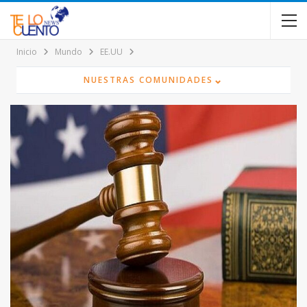
contenido
Inicio
Mundo
EE.UU
⌄
NUESTRAS COMUNIDADES