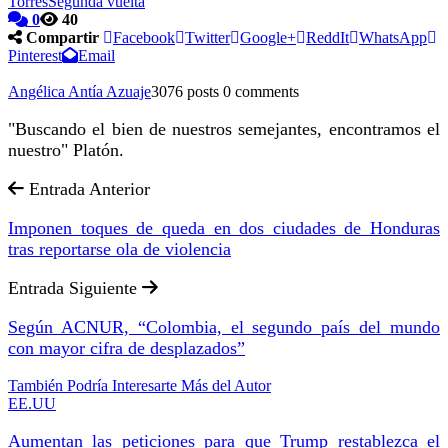
Torres
Segunda vuelta
0
40
Compartir
Facebook
Twitter
Google+
ReddIt
WhatsApp
Pinterest
Email
Angélica Antía Azuaje
3076 posts
0 comments
"Buscando el bien de nuestros semejantes, encontramos el
nuestro" Platón.
Entrada Anterior
Imponen toques de queda en dos ciudades de Honduras
tras reportarse ola de violencia
Entrada Siguiente
Según ACNUR, “Colombia, el segundo país del mundo
con mayor cifra de desplazados”
También Podría Interesarte
Más del Autor
EE.UU
Aumentan las peticiones para que Trump restablezca el