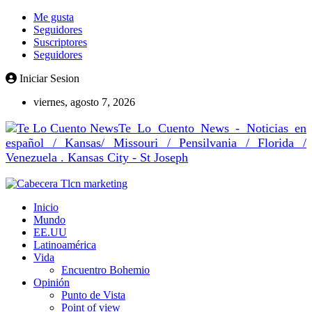
Ir al
Me gusta
contenido
Seguidores
Suscriptores
Seguidores
Iniciar Sesion
viernes, agosto 7, 2026
Te Lo Cuento News - Noticias en
español / Kansas/ Missouri / Pensilvania / Florida /
Venezuela . Kansas City - St Joseph
Inicio
Mundo
EE.UU
Latinoamérica
Vida
Encuentro Bohemio
Opinión
Punto de Vista
Point of view