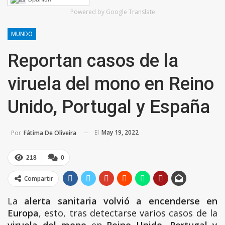
Powered by Google Translate
MUNDO
Reportan casos de la
viruela del mono en Reino
Unido, Portugal y España
El
May 19, 2022
Por
Fátima De Oliveira
218
0
Compartir
La
alerta sanitaria volvió a encenderse en
Europa
, esto, tras detectarse varios casos de la
viruela del mono
en
Reino Unido, Portugal y