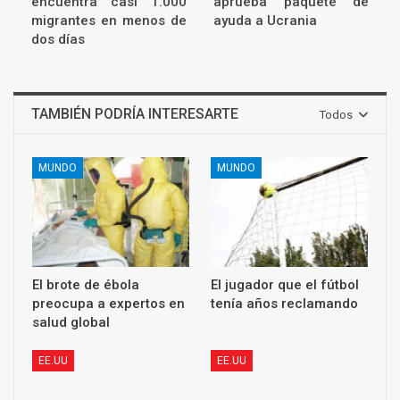
encuentra casi 1.000
aprueba paquete de
migrantes en menos de
ayuda a Ucrania
dos días
TAMBIÉN PODRÍA INTERESARTE
Todos
MUNDO
MUNDO
El brote de ébola
El jugador que el fútbol
preocupa a expertos en
tenía años reclamando
salud global
EE.UU
EE.UU