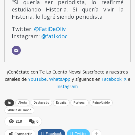
"Si quería ser periodista, lo reafirmé
estudiando Historia. Si quería vivir la
Historia, lo logré siendo periodista"
Twitter:
@FatiDeOliv
Instagram:
@fatikdoc
¡Conéctate con Te Lo Cuento News! Suscríbete a nuestros
canales de
YouTube
,
WhatsApp
y síguenos en
Facebook
,
X
e
Instagram.
Alerta
Destacado
España
Portugal
Reino Unido
viruela del mono
218
0
Compartir
Facebook
Twitter