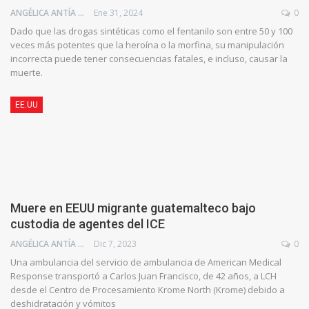
ANGÉLICA ANTÍA AZUAJE
Ene 31, 2024
0
Dado que las drogas sintéticas como el fentanilo son entre 50 y 100
veces más potentes que la heroína o la morfina, su manipulación
incorrecta puede tener consecuencias fatales, e incluso, causar la
muerte.
EE.UU
Muere en EEUU migrante guatemalteco bajo
custodia de agentes del ICE
ANGÉLICA ANTÍA AZUAJE
Dic 7, 2023
0
Una ambulancia del servicio de ambulancia de American Medical
Response transportó a Carlos Juan Francisco, de 42 años, a LCH
desde el Centro de Procesamiento Krome North (Krome) debido a
deshidratación y vómitos