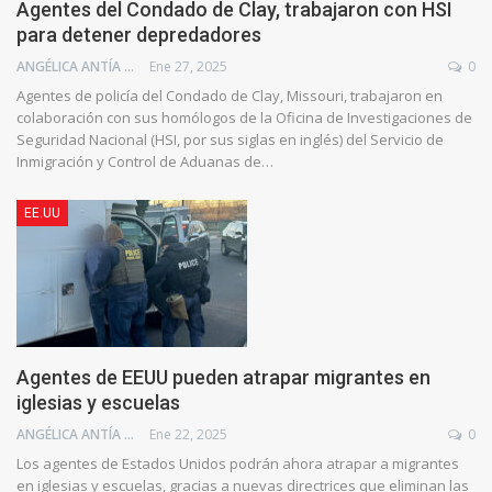
Agentes del Condado de Clay, trabajaron con HSI
para detener depredadores
ANGÉLICA ANTÍA AZUAJE
Ene 27, 2025
0
Agentes de policía del Condado de Clay, Missouri, trabajaron en
colaboración con sus homólogos de la Oficina de Investigaciones de
Seguridad Nacional (HSI, por sus siglas en inglés) del Servicio de
Inmigración y Control de Aduanas de…
EE.UU
Agentes de EEUU pueden atrapar migrantes en
iglesias y escuelas
ANGÉLICA ANTÍA AZUAJE
Ene 22, 2025
0
Los agentes de Estados Unidos podrán ahora atrapar a migrantes
en iglesias y escuelas, gracias a nuevas directrices que eliminan las