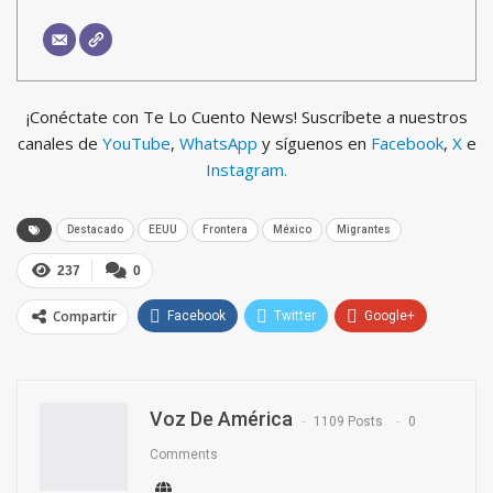
¡Conéctate con Te Lo Cuento News! Suscríbete a nuestros
canales de
YouTube
,
WhatsApp
y síguenos en
Facebook
,
X
e
Instagram.
Destacado
EEUU
Frontera
México
Migrantes
237
0
Compartir
Facebook
Twitter
Google+
ReddIt
WhatsApp
Pinterest
Email
Voz De América
1109 Posts
0
Comments