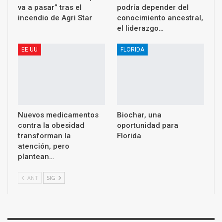
va a pasar” tras el
podría depender del
incendio de Agri Star
conocimiento ancestral,
el liderazgo…
EE.UU
FLORIDA
Nuevos medicamentos
Biochar, una
contra la obesidad
oportunidad para
transforman la
Florida
atención, pero
plantean…
ANT
SIG