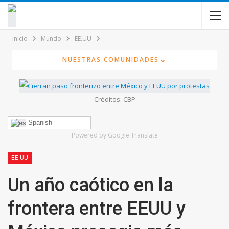
contenido
Inicio
Mundo
EE.UU
⌄
NUESTRAS COMUNIDADES
Créditos: CBP
Spanish
Powered by Google Translate
EE.UU
Un año caótico en la
frontera entre EEUU y