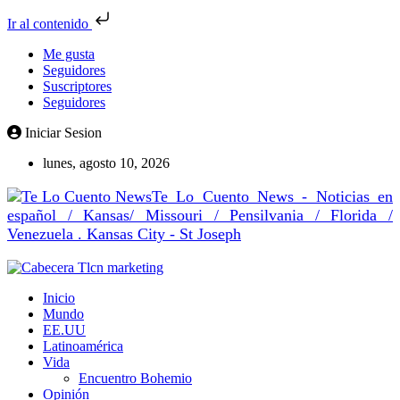
Ir al contenido
Me gusta
Seguidores
Suscriptores
Seguidores
Iniciar Sesion
lunes, agosto 10, 2026
Te Lo Cuento News - Noticias en
español / Kansas/ Missouri / Pensilvania / Florida /
Venezuela . Kansas City - St Joseph
Inicio
Mundo
EE.UU
Latinoamérica
Vida
Encuentro Bohemio
Opinión