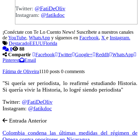
Twitter:
@FatiDeOliv
Instagram:
@fatikdoc
¡Conéctate con Te Lo Cuento News! Suscríbete a nuestros canales
de
YouTube
,
WhatsApp
y síguenos en
Facebook
,
X
e
Instagram.
Destacado
EEUU
Florida
0
88
Compartir
Facebook
Twitter
Google+
ReddIt
WhatsApp
Pinterest
Email
Fátima de Oliveira
1110 posts
0 comments
"Si quería ser periodista, lo reafirmé estudiando Historia.
Si quería vivir la Historia, lo logré siendo periodista"
Twitter:
@FatiDeOliv
Instagram:
@fatikdoc
Entrada Anterior
Colombia condena las últimas medidas del régimen de
Ortega contra opositores en Nicaragua