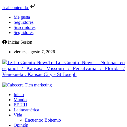
Ir al contenido
Me gusta
Seguidores
Suscriptores
Seguidores
Iniciar Sesion
viernes, agosto 7, 2026
Te Lo Cuento News - Noticias en
español / Kansas/ Missouri / Pensilvania / Florida /
Venezuela . Kansas City - St Joseph
Inicio
Mundo
EE.UU
Latinoamérica
Vida
Encuentro Bohemio
Opinión