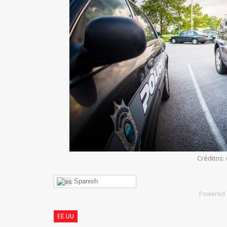
Créditos
Spanish
Powered 
EE.UU