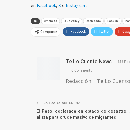
en
Facebook
,
X
e
Instagram.
Amenaza
Blue Valley
Destacado
Escuela
Ka
Compartir
Facebook
Twitter
Goo
Te Lo Cuento News
358 Pos
0 Comments
Redacción | Te Lo Cuent
ENTRADA ANTERIOR
El Paso, declarada en estado de desastre, 
alista para cruce masivo de migrantes