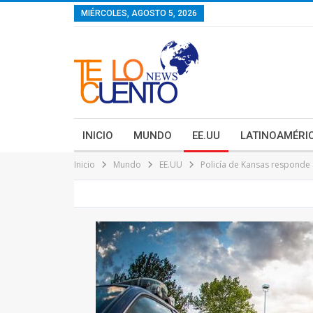
contenido
MIÉRCOLES, AGOSTO 5, 2026
INICIO
MUNDO
EE.UU
LATINOAMÉRI
Inicio
Mundo
EE.UU
Policía de Kansas responde 