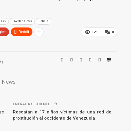
nsas
Overland Park
Policía
gle+
ReddIt
121
0
ts
o News
ENTRADA SIGUIENTE
se
Rescatan a 17 niños víctimas de una red de
prostitución al occidente de Venezuela