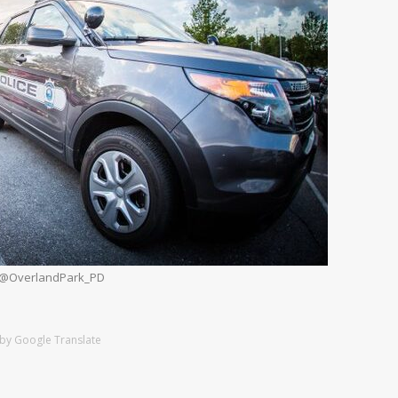
: @OverlandPark_PD
by Google Translate