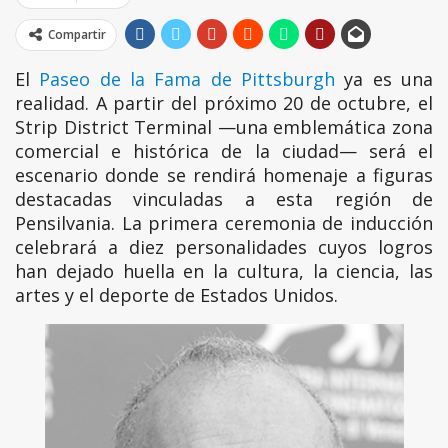
Compartir
ChatGPT dijo:
El Paseo de la Fama de Pittsburgh ya es una realidad. A pa
El
Paseo de la Fama de Pittsburgh
ya es una
realidad. A partir del próximo 20 de octubre, el
Strip District Terminal —una emblemática zona
comercial e histórica de la ciudad— será el
escenario donde se rendirá homenaje a figuras
destacadas vinculadas a esta región de
Pensilvania. La primera ceremonia de inducción
celebrará a diez personalidades cuyos logros
han dejado huella en la cultura, la ciencia, las
artes y el deporte de Estados Unidos.