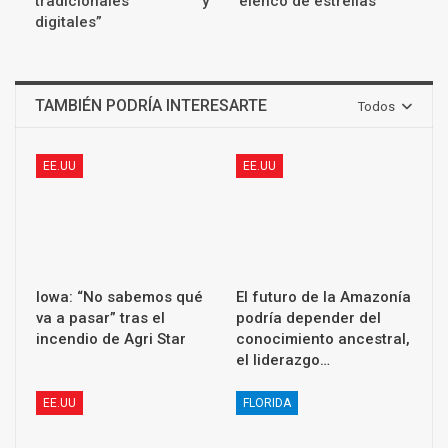
tradicionales y
elenco de estrellas
digitales”
TAMBIÉN PODRÍA INTERESARTE
Todos
EE.UU
EE.UU
Iowa: “No sabemos qué
El futuro de la Amazonía
va a pasar” tras el
podría depender del
incendio de Agri Star
conocimiento ancestral,
el liderazgo…
EE.UU
FLORIDA