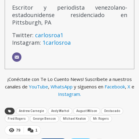
Escritor y periodista venezolano-
estadounidense residenciado en
Pittsburgh, PA
Twitter:
carlosroa1
Instagram:
1carlosroa
¡Conéctate con Te Lo Cuento News! Suscríbete a nuestros
canales de
YouTube
,
WhatsApp
y síguenos en
Facebook
,
X
e
Instagram.
Andrew Carnegie
Andy Warhol
August Wilson
Destacado
Fred Rogers
George Benson
MIchael Keaton
Mr. Rogers
79
1