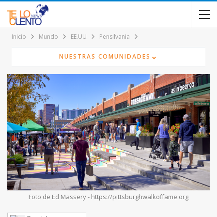
contenido
Inicio
Mundo
EE.UU
Pensilvania
⌄
NUESTRAS COMUNIDADES
Foto de Ed Massery - https://pittsburghwalkoffame.org