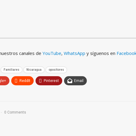
 nuestros canales de
YouTube
,
WhatsApp
y síguenos en
Faceboo
Familiares
Nicaragua
opositores
gle+
ReddIt
Pinterest
Email
0 Comments