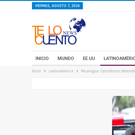
contenido
VIERNES, AGOSTO 7, 2026
INICIO
MUNDO
EE.UU
LATINOAMÉRI
Inicio
Latinoamérica
Nicaragua: Opositores detenid