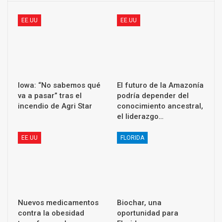
EE.UU
EE.UU
Iowa: “No sabemos qué
El futuro de la Amazonía
va a pasar” tras el
podría depender del
incendio de Agri Star
conocimiento ancestral,
el liderazgo…
EE.UU
FLORIDA
Nuevos medicamentos
Biochar, una
contra la obesidad
oportunidad para