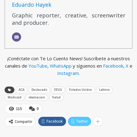
Eduardo Hayek
Graphic reporter, creative, screenwriter
and producer.
¡Conéctate con Te Lo Cuento News! Suscríbete a nuestros
canales de
YouTube
,
WhatsApp
y síguenos en
Facebook
,
X
e
Instagram.
ACA
Destacado
EEUU
Estados Unidos
Latinos
Medicaid
obamacare
Salud
115
0
Compartir
Facebook
Twitter