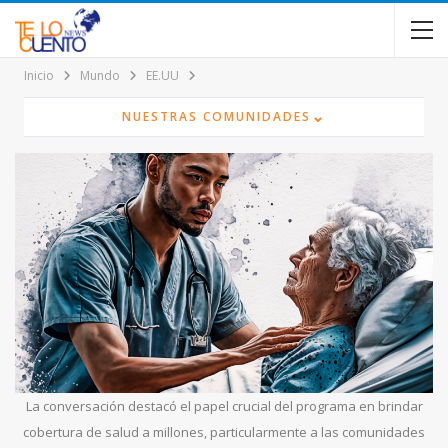
contenido
Inicio
Mundo
EE.UU
⌄
NUESTRAS COMUNIDADES
La conversación destacó el papel crucial del programa en brindar
cobertura de salud a millones, particularmente a las comunidades