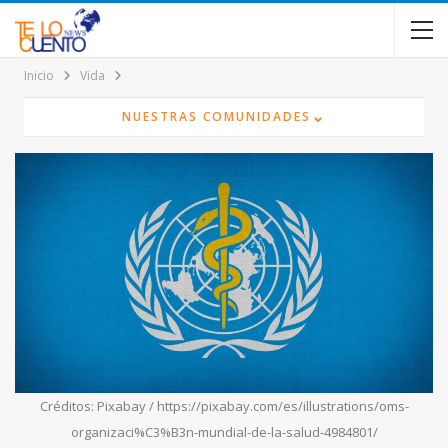
contenido
Inicio
Vida
⌄
NUESTRAS COMUNIDADES
Créditos: Pixabay / https://pixabay.com/es/illustrations/oms-
organizaci%C3%B3n-mundial-de-la-salud-4984801/