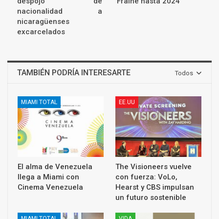
despojo de
Fraine hasta 2024
nacionalidad a
nicaragüenses
excarcelados
TAMBIÉN PODRÍA INTERESARTE
Todos
MIAMI TOTAL
EE.UU
El alma de Venezuela
The Visioneers vuelve
llega a Miami con
con fuerza: VoLo,
Cinema Venezuela
Hearst y CBS impulsan
un futuro sostenible
MIAMI TOTAL
VIDA