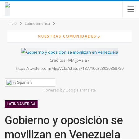
contenido
Inicio
Latinoamérica
⌄
NUESTRAS COMUNIDADES
Créditos: @MijpVzla /
https://twitter.com/MijpVzla/status/1877106323050868750
Spanish
Powered by Google Translate
LATINOAMÉRICA
Gobierno y oposición se
movilizan en Venezuela