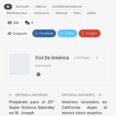
Destacado
Gobierno
investidura presidencial
Manifestaciones
movilización
Oposición
Poder
política
222
0
Compartir
Facebook
Twitter
Google+
ReddIt
WhatsApp
Pinterest
Email
Voz De América
1109 Posts
0
Comments
ENTRADA ANTERIOR
ENTRADA SIGUIENTE
Prepárate para el 25º
Intensos incendios en
Super Science Saturday
California dejan al
en St. Joseph
menos cinco muertos