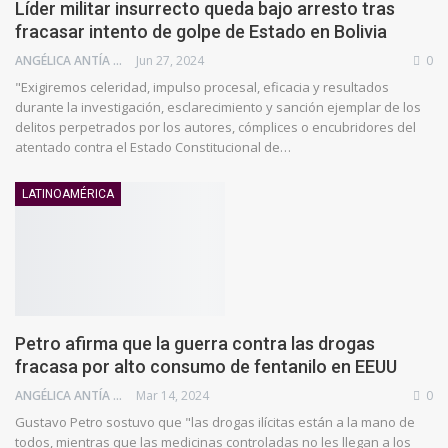
Líder militar insurrecto queda bajo arresto tras
fracasar intento de golpe de Estado en Bolivia
ANGÉLICA ANTÍA AZUAJE
Jun 27, 2024
0
"Exigiremos celeridad, impulso procesal, eficacia y resultados
durante la investigación, esclarecimiento y sanción ejemplar de los
delitos perpetrados por los autores, cómplices o encubridores del
atentado contra el Estado Constitucional de…
LATINOAMÉRICA
Petro afirma que la guerra contra las drogas
fracasa por alto consumo de fentanilo en EEUU
ANGÉLICA ANTÍA AZUAJE
Mar 14, 2024
0
Gustavo Petro sostuvo que "las drogas ilícitas están a la mano de
todos, mientras que las medicinas controladas no les llegan a los