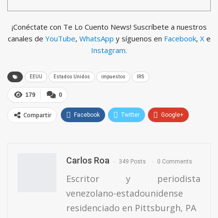
¡Conéctate con Te Lo Cuento News! Suscríbete a nuestros
canales de
YouTube
,
WhatsApp
y síguenos en
Facebook
,
X
e
Instagram.
EEUU
Estados Unidos
impuestos
IRS
179
0
Compartir
Facebook
Twitter
Google+
ReddIt
WhatsApp
Pinterest
Email
Carlos Roa
349 Posts
0 Comments
Escritor y periodista
venezolano-estadounidense
residenciado en Pittsburgh, PA