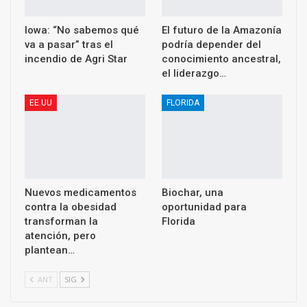
Iowa: “No sabemos qué
El futuro de la Amazonía
va a pasar” tras el
podría depender del
incendio de Agri Star
conocimiento ancestral,
el liderazgo…
EE.UU
FLORIDA
Nuevos medicamentos
Biochar, una
contra la obesidad
oportunidad para
transforman la
Florida
atención, pero
plantean…
ANT
SIG