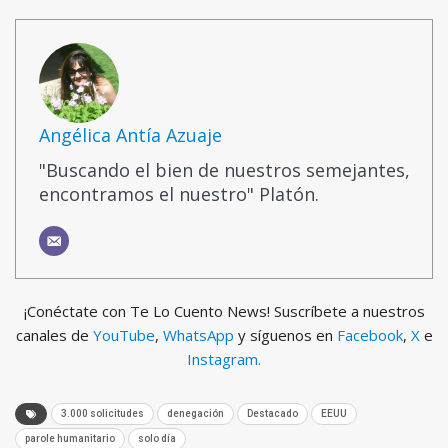
Angélica Antía Azuaje
"Buscando el bien de nuestros semejantes,
encontramos el nuestro" Platón.
¡Conéctate con Te Lo Cuento News! Suscríbete a nuestros
canales de
YouTube
,
WhatsApp
y síguenos en
Facebook
,
X
e
Instagram.
3.000 solicitudes
denegación
Destacado
EEUU
parole humanitario
solo día