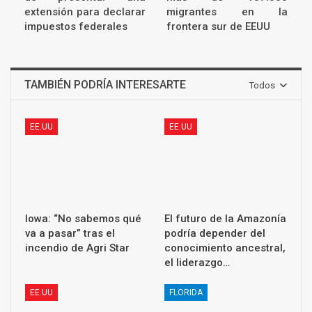
extensión para declarar
migrantes en la
impuestos federales
frontera sur de EEUU
TAMBIÉN PODRÍA INTERESARTE
Todos
EE.UU
EE.UU
Iowa: “No sabemos qué
El futuro de la Amazonía
va a pasar” tras el
podría depender del
incendio de Agri Star
conocimiento ancestral,
el liderazgo…
EE.UU
FLORIDA