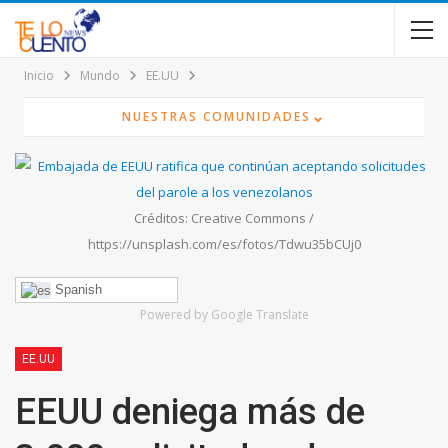
contenido
Inicio
Mundo
EE.UU
⌄
NUESTRAS COMUNIDADES
Créditos: Creative Commons /
https://unsplash.com/es/fotos/Tdwu35bCUj0
Spanish
Powered by Google Translate
EE.UU
EEUU deniega más de