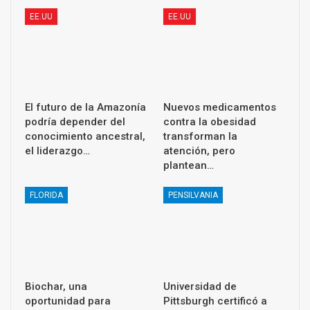
EE.UU
EE.UU
El futuro de la Amazonía
Nuevos medicamentos
podría depender del
contra la obesidad
conocimiento ancestral,
transforman la
el liderazgo…
atención, pero
plantean…
FLORIDA
PENSILVANIA
Biochar, una
Universidad de
oportunidad para
Pittsburgh certificó a