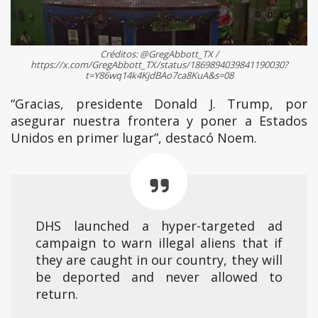
Créditos: @GregAbbott_TX /
https://x.com/GregAbbott_TX/status/1869894039841190030?
t=Y86wq14k4KjdBAo7ca8KuA&s=08
“Gracias, presidente Donald J. Trump, por
asegurar nuestra frontera y poner a Estados
Unidos en primer lugar”, destacó Noem.
DHS launched a hyper-targeted ad
campaign to warn illegal aliens that if
they are caught in our country, they will
be deported and never allowed to
return.