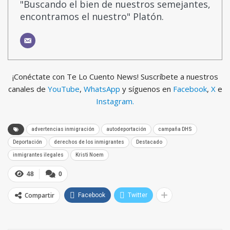
"Buscando el bien de nuestros semejantes,
encontramos el nuestro" Platón.
¡Conéctate con Te Lo Cuento News! Suscríbete a nuestros
canales de
YouTube
,
WhatsApp
y síguenos en
Facebook
,
X
e
Instagram.
advertencias inmigración
autodeportación
campaña DHS
Deportación
derechos de los inmigrantes
Destacado
inmigrantes ilegales
Kristi Noem
48
0
Compartir
Facebook
Twitter