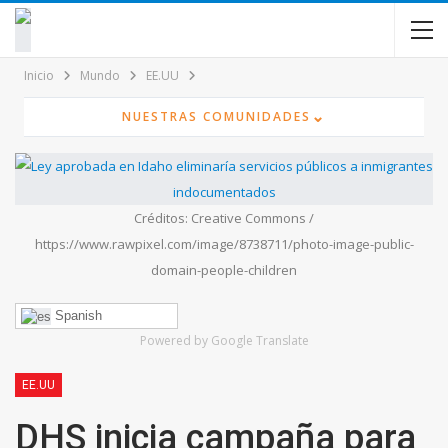
contenido
Inicio
Mundo
EE.UU
⌄
NUESTRAS COMUNIDADES
Créditos: Creative Commons /
https://www.rawpixel.com/image/8738711/photo-image-public-
domain-people-children
Spanish
Powered by Google Translate
EE.UU
DHS inicia campaña para