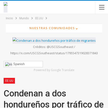
contenido
Inicio
Mundo
EE.UU
⌄
NUESTRAS COMUNIDADES
Créditos: @USCGSoutheast /
https://x.com/USCGSoutheast/status/1795547319028371843
Spanish
Powered by Google Translate
EE.UU
Condenan a dos
hondureños por tráfico de