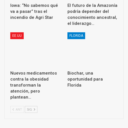
Iowa: “No sabemos qué
El futuro de la Amazonía
va a pasar” tras el
podría depender del
incendio de Agri Star
conocimiento ancestral,
el liderazgo…
EE.UU
FLORIDA
Nuevos medicamentos
Biochar, una
contra la obesidad
oportunidad para
transforman la
Florida
atención, pero
plantean…
ANT
SIG