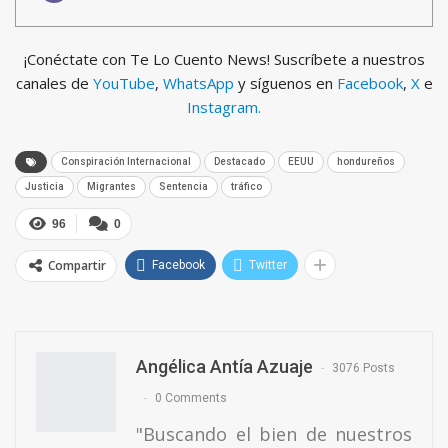
¡Conéctate con Te Lo Cuento News! Suscríbete a nuestros
canales de
YouTube
,
WhatsApp
y síguenos en
Facebook
,
X
e
Instagram.
Conspiración Internacional
Destacado
EEUU
hondureños
Justicia
Migrantes
Sentencia
tráfico
96
0
Compartir
Facebook
Twitter
Angélica Antía Azuaje
3076 Posts
0 Comments
"Buscando el bien de nuestros