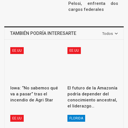
Pelosi, enfrenta dos
cargos federales
TAMBIÉN PODRÍA INTERESARTE
Todos
EE.UU
EE.UU
Iowa: “No sabemos qué
El futuro de la Amazonía
va a pasar” tras el
podría depender del
incendio de Agri Star
conocimiento ancestral,
el liderazgo…
EE.UU
FLORIDA