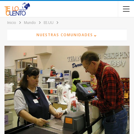
contenido
Inicio
Mundo
EE.UU
⌄
NUESTRAS COMUNIDADES