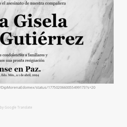
om/DipMorenaEdomex/status/1775020660055499173?s=20
by Google Translate