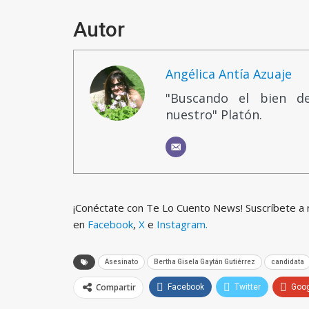
Autor
Angélica Antía Azuaje
"Buscando el bien d
nuestro" Platón.
¡Conéctate con Te Lo Cuento News! Suscríbete a
en
Facebook
,
X
e
Instagram.
Asesinato
Bertha Gisela Gaytán Gutiérrez
candidata
Compartir
Facebook
Twitter
Goo