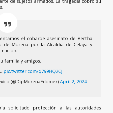
arte de sujetos armados. La tragedia cobró su
s.
ntamos el cobarde asesinato de Bertha
ta de Morena por la Alcaldía de Celaya y
rmación.
u familia y amigos.
a…
pic.twitter.com/q799HQ2Cjl
éxico (@DipMorenaEdomex)
April 2, 2024
a solicitado protección a las autoridades