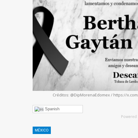
Créditos: @DipMorenaEdomex / https://x.c
Spanish
Powered 
MÉXICO