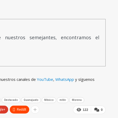
e nuestros semejantes, encontramos el
 nuestros canales de
YouTube
,
WhatsApp
y síguenos
Destacado
Guanajuato
México
mitín
Morena
gle+
ReddIt
122
0