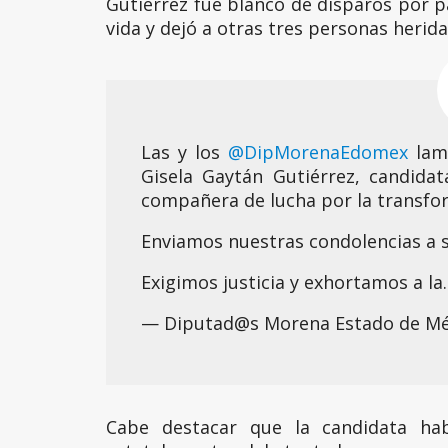
Gutiérrez fue blanco de disparos por p
vida y dejó a otras tres personas herida
Las y los
@DipMorenaEdomex
lame
Gisela Gaytán Gutiérrez, candida
compañera de lucha por la transfo
Enviamos nuestras condolencias a s
Exigimos justicia y exhortamos a l
— Diputad@s Morena Estado de M
Cabe destacar que la candidata habí