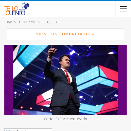
contenido
Inicio
Mundo
EE.UU
⌄
NUESTRAS COMUNIDADES
Cortesía Factchequeado