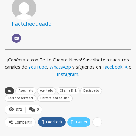
Factchequeado
¡Conéctate con Te Lo Cuento News! Suscríbete a nuestros
canales de
YouTube
,
WhatsApp
y síguenos en
Facebook
,
X
e
Instagram.
Asesinato
Atentado
Charlie Kirk
Destacado
líder conservador
Universidad de Utah
371
0
Compartir
Facebook
Twitter