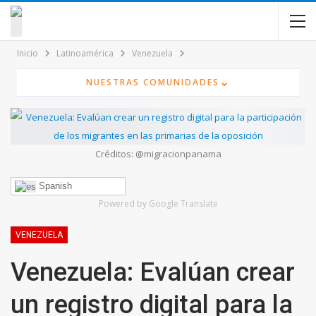
contenido
Inicio
Latinoamérica
Venezuela
⌄
NUESTRAS COMUNIDADES
Créditos: @migracionpanama
Spanish
Powered by Google Translate
VENEZUELA
Venezuela: Evalúan crear
un registro digital para la