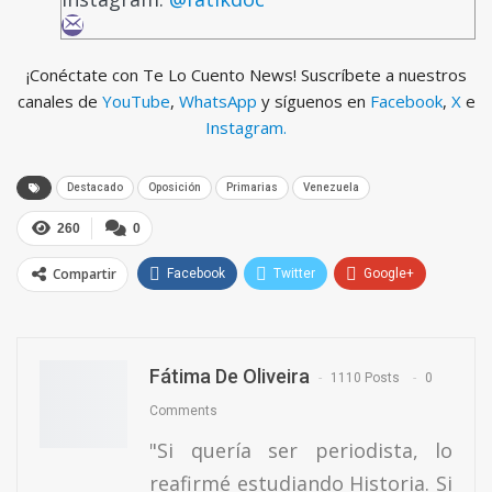
¡Conéctate con Te Lo Cuento News! Suscríbete a nuestros
canales de
YouTube
,
WhatsApp
y síguenos en
Facebook
,
X
e
Instagram.
Destacado
Oposición
Primarias
Venezuela
260
0
Compartir
Facebook
Twitter
Google+
ReddIt
WhatsApp
Pinterest
Email
Fátima De Oliveira
1110 Posts
0
Comments
"Si quería ser periodista, lo
reafirmé estudiando Historia. Si