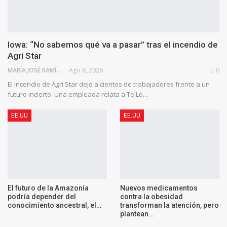
Iowa: “No sabemos qué va a pasar” tras el incendio de
Agri Star
MARÍA JOSÉ RAMÍREZ BRAIZ
Ago 8, 2026
0
El incendio de Agri Star dejó a cientos de trabajadores frente a un
futuro incierto. Una empleada relata a Te Lo…
EE.UU
EE.UU
El futuro de la Amazonía
Nuevos medicamentos
podría depender del
contra la obesidad
conocimiento ancestral, el…
transforman la atención, pero
plantean…