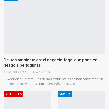
Delitos ambientales: el negocio ilegal que pone en
riesgo a periodistas
TE LO CUENTO NEWS
Mar 18, 2026
0
By Andreína Barreto.- Los delitos ambientales se han convertido en
una de las actividades criminales más lucrativas…
VENEZUELA
MUNDO