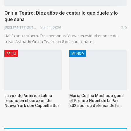
Oniria Teatro: Diez años de contar lo que duele y lo
que sana
JESSI FREITEZ GUEDEZ
Mar 11, 2026
0
Había una cochera. Tres personas. Y una necesidad enorme de
crear. Así nació Oniria Teatro un 8 de marzo, hace…
EE.UU
MUNDO
La voz de América Latina
María Corina Machado gana
resonó en el corazón de
el Premio Nobel de la Paz
Nueva York con Cappella Sur
2025 por su defensa de la…