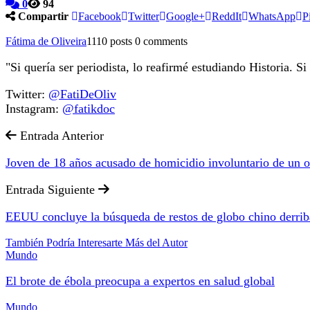
0
94
Compartir
Facebook
Twitter
Google+
ReddIt
WhatsApp
P
Fátima de Oliveira
1110 posts
0 comments
"Si quería ser periodista, lo reafirmé estudiando Historia. Si 
Twitter:
@FatiDeOliv
Instagram:
@fatikdoc
Entrada Anterior
Joven de 18 años acusado de homicidio involuntario de un o
Entrada Siguiente
EEUU concluye la búsqueda de restos de globo chino derri
También Podría Interesarte
Más del Autor
Mundo
El brote de ébola preocupa a expertos en salud global
Mundo