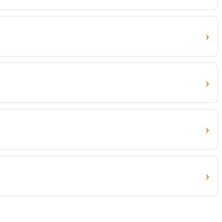
›
›
›
›