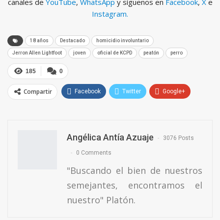
canales de
YouTube
,
WhatsApp
y síguenos en
Facebook
,
X
e
Instagram.
18 años
Destacado
homicidio involuntario
Jerron Allen Lightfoot
joven
oficial de KCPD
peatón
perro
185
0
Compartir
Facebook
Twitter
Google+
ReddIt
WhatsApp
Pinterest
Email
Angélica Antía Azuaje
3076 Posts
0 Comments
"Buscando el bien de nuestros
semejantes, encontramos el
nuestro" Platón.