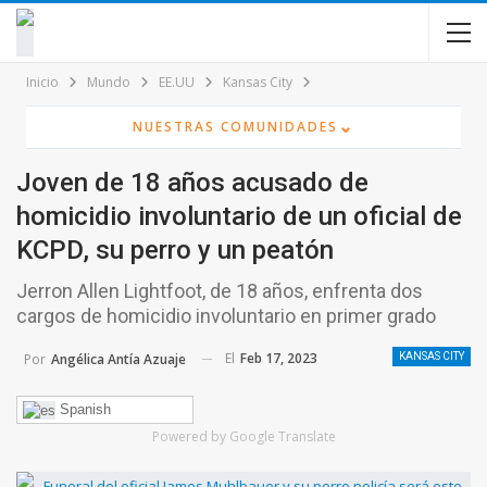
contenido
Inicio
Mundo
EE.UU
Kansas City
⌄
NUESTRAS COMUNIDADES
Joven de 18 años acusado de
homicidio involuntario de un oficial de
KCPD, su perro y un peatón
Jerron Allen Lightfoot, de 18 años, enfrenta dos
cargos de homicidio involuntario en primer grado
El
Feb 17, 2023
Por
Angélica Antía Azuaje
KANSAS CITY
Spanish
Powered by Google Translate