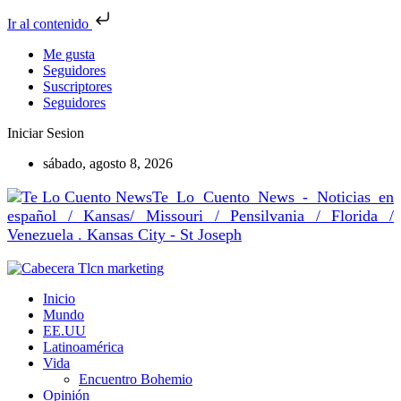
Ir al contenido
Me gusta
Seguidores
Suscriptores
Seguidores
Iniciar Sesion
sábado, agosto 8, 2026
Te Lo Cuento News - Noticias en
español / Kansas/ Missouri / Pensilvania / Florida /
Venezuela . Kansas City - St Joseph
Inicio
Mundo
EE.UU
Latinoamérica
Vida
Encuentro Bohemio
Opinión