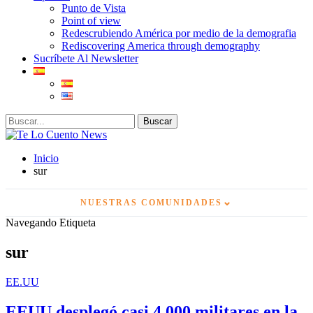
Punto de Vista
Point of view
Redescrubiendo América por medio de la demografia
Rediscovering America through demography
Sucríbete Al Newsletter
Inicio
sur
⌄
NUESTRAS COMUNIDADES
Navegando Etiqueta
sur
EE.UU
EEUU desplegó casi 4.000 militares en la