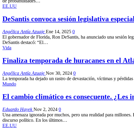
de probabilidades…
EE.UU
DeSantis convoca sesión legislativa especia
Angélica Antía Azuaje
Ene 14, 2025
0
El gobernador de Florida, Ron DeSantis, ha anunciado una sesión legisl
DeSantis destacó: “El…
Vida
Finaliza temporada de huracanes en el Atl
Angélica Antía Azuaje
Nov 30, 2024
0
La temporada ha dejado un rastro de devastación, víctimas y pérdida
Mundo
El cambio climático es consecuente. ¿Les i
Eduardo Hayek
Nov 2, 2024
0
Una amenaza ignorada por muchos, pero una realidad para millones. E
discurso político. En los últimos…
EE.UU