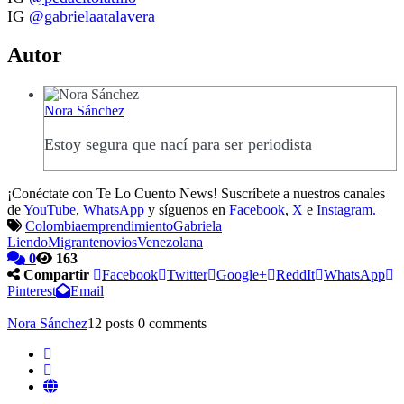
IG
@gabrielaatalavera
Autor
Nora Sánchez
Estoy segura que nací para ser periodista
¡Conéctate con Te Lo Cuento News! Suscríbete a nuestros canales
de
YouTube
,
WhatsApp
y síguenos en
Facebook
,
X
e
Instagram.
Colombia
emprendimiento
Gabriela
Liendo
Migrante
novios
Venezolana
0
163
Compartir
Facebook
Twitter
Google+
ReddIt
WhatsApp
Pinterest
Email
Nora Sánchez
12 posts
0 comments