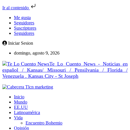
Ir al contenido
Me gusta
Seguidores
Suscriptores
Seguidores
Iniciar Sesion
domingo, agosto 9, 2026
Te Lo Cuento News - Noticias en
español / Kansas/ Missouri / Pensilvania / Florida /
Venezuela . Kansas City - St Joseph
Inicio
Mundo
EE.UU
Latinoamérica
Vida
Encuentro Bohemio
Opinión