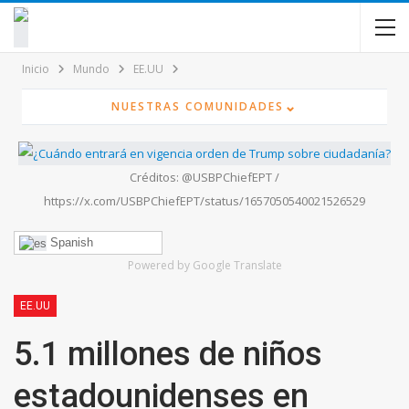
contenido
Inicio
Mundo
EE.UU
⌄
NUESTRAS COMUNIDADES
Créditos: @USBPChiefEPT /
https://x.com/USBPChiefEPT/status/1657050540021526529
Spanish
Powered by Google Translate
EE.UU
5.1 millones de niños
estadounidenses en