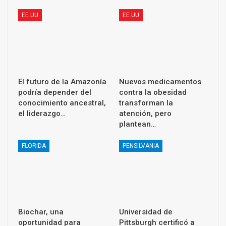
EE.UU
EE.UU
El futuro de la Amazonía
Nuevos medicamentos
podría depender del
contra la obesidad
conocimiento ancestral,
transforman la
el liderazgo…
atención, pero
plantean…
FLORIDA
PENSILVANIA
Biochar, una
Universidad de
oportunidad para
Pittsburgh certificó a