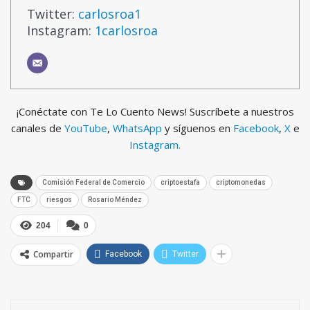
Twitter:
carlosroa1
Instagram:
1carlosroa
¡Conéctate con Te Lo Cuento News! Suscríbete a nuestros
canales de
YouTube
,
WhatsApp
y síguenos en
Facebook
,
X
e
Instagram.
Comisión Federal de Comercio
criptoestafa
criptomonedas
FTC
riesgos
Rosario Méndez
204
0
Compartir
Facebook
Twitter