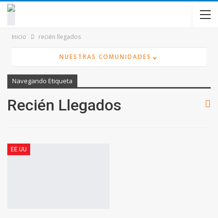
contenido
Inicio
recién llegados
⌄
NUESTRAS COMUNIDADES
Navegando Etiqueta
Recién Llegados
EE.UU