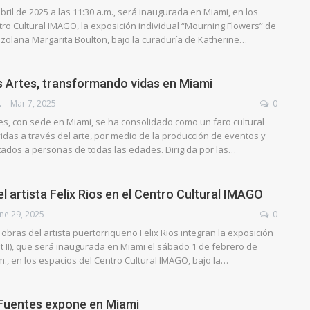
bril de 2025 a las 11:30 a.m., será inaugurada en Miami, en los
ro Cultural IMAGO, la exposición individual “Mourning Flowers” de
ezolana Margarita Boulton, bajo la curaduría de Katherine…
s Artes, transformando vidas en Miami
YEK
Mar 7, 2025
0
es, con sede en Miami, se ha consolidado como un faro cultural
idas a través del arte, por medio de la producción de eventos y
ados a personas de todas las edades. Dirigida por las…
l artista Felix Rios en el Centro Cultural IMAGO
ne 29, 2025
0
obras del artista puertorriqueño Felix Rios integran la exposición
 II), que será inaugurada en Miami el sábado 1 de febrero de
.m., en los espacios del Centro Cultural IMAGO, bajo la…
 Fuentes expone en Miami