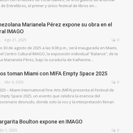
 de Entrelibros, el primer y único festival de libros en…
enezolana Marianela Pérez expone su obra en el
ural IMAGO
QUEADO
Ago 21, 2025
0
 30 de agosto de 2025 a las 6:00 p.m., será inaugurada en Miami,
el Centro Cultural IMAGO, la exposición individual “Balance”, de la
na Marianela Pérez, bajo la curaduría de Katherine…
os toman Miami con MIFA Empty Space 2025
YEK
Abr 9, 2025
0
2025 – Miami International Fine Arts (MIFA) presenta el Festival de
mpty Space 2025, un evento que celebra la esencia del
scenario desnudo, donde solo la voz y la interpretación llenan
argarita Boulton expone en IMAGO
br 1, 2025
0