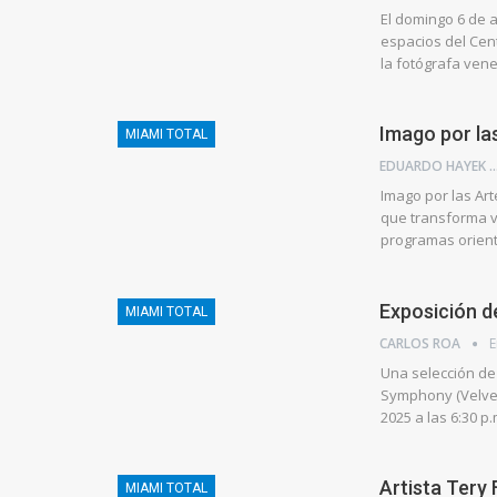
El domingo 6 de a
espacios del Cent
la fotógrafa ven
Imago por la
MIAMI TOTAL
EDUARDO HA
Imago por las Art
que transforma v
programas orient
Exposición de
MIAMI TOTAL
CARLOS ROA
E
Una selección de 
Symphony (Velvet
2025 a las 6:30 p
Artista Tery
MIAMI TOTAL