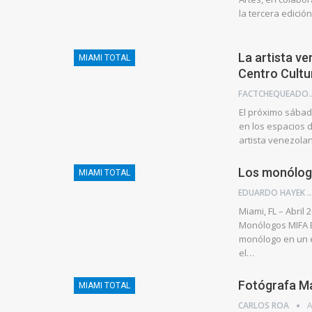
la tercera edición
La artista v
MIAMI TOTAL
Centro Cult
FACTCHE
El próximo sábado
en los espacios d
artista venezola
Los monólog
MIAMI TOTAL
EDUARDO HA
Miami, FL – Abril 
Monólogos MIFA E
monólogo en un e
el…
Fotógrafa M
MIAMI TOTAL
CARLOS ROA
A