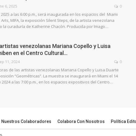
ne 6, 2025
0
 2025 a las 6:00 p.m., será inaugurada en los espacios del Miami
 Arts, MIFA, la exposición Silent Steps, de la artista venezolana
jo la curaduría de Katherine Chacón. Producida por Imago…
 artistas venezolanas Mariana Copello y Luisa
hiben en el Centro Cultural…
ep 11, 2024
0
bras de las artistas venezolanas Mariana Copello y Luisa Duarte
osición “Geométricas”. La muestra se inaugurará en Miami el 14
2024 a las 7:00 p.m., en los espacios expositivos del Centro…
Nuestros Colaboradores
Colabora Con Nosotros
Política Edit
s.