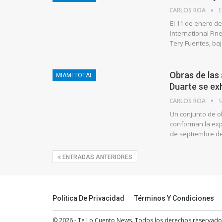
CARLOS ROA
E
El 11 de enero de
International Fine
Tery Fuentes, ba
Obras de las
MIAMI TOTAL
Duarte se ex
CARLOS ROA
S
Un conjunto de o
conforman la exp
de septiembre de 
ENTRADAS ANTERIORES
Política De Privacidad
Términos Y Condiciones
© 2026 - Te Lo Cuento News. Todos los derechos reservado