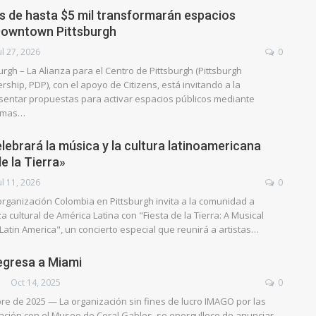
 de hasta $5 mil transformarán espacios
Downtown Pittsburgh
ul 27, 2026
0
gh – La Alianza para el Centro de Pittsburgh (Pittsburgh
hip, PDP), con el apoyo de Citizens, está invitando a la
entar propuestas para activar espacios públicos mediante
ramas…
lebrará la música y la cultura latinoamericana
e la Tierra»
ul 11, 2026
0
rganización Colombia en Pittsburgh invita a la comunidad a
za cultural de América Latina con "Fiesta de la Tierra: A Musical
atin America", un concierto especial que reunirá a artistas…
regresa a Miami
Oct 14, 2025
0
bre de 2025 — La organización sin fines de lucro IMAGO por las
ración con el Museo de Coral Gables, se enorgullece de anunciar