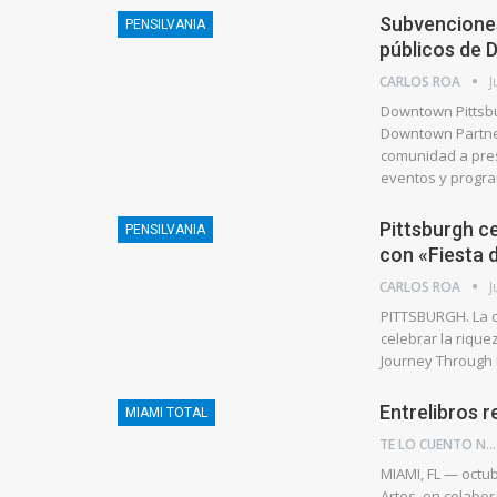
Subvenciones
PENSILVANIA
públicos de 
CARLOS ROA
J
Downtown Pittsbur
Downtown Partners
comunidad a pres
eventos y prog
Pittsburgh ce
PENSILVANIA
con «Fiesta d
CARLOS ROA
J
PITTSBURGH. La o
celebrar la rique
Journey Through L
Entrelibros 
MIAMI TOTAL
TE LO CUENTO NEWS
MIAMI, FL — octu
Artes, en colabo