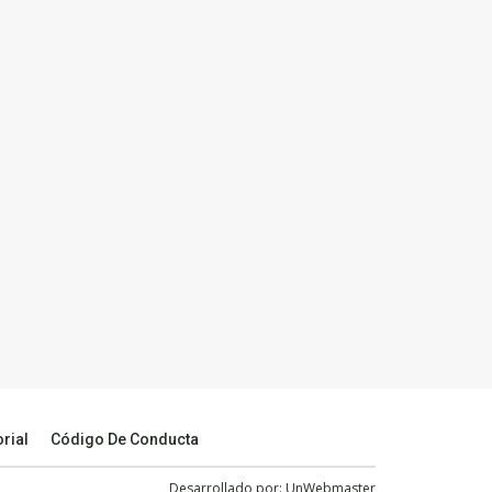
orial
Código De Conducta
Desarrollado por:
UnWebmaster