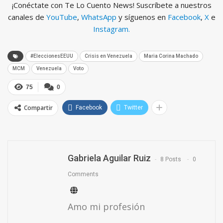
¡Conéctate con Te Lo Cuento News! Suscríbete a nuestros
canales de
YouTube
,
WhatsApp
y síguenos en
Facebook
,
X
e
Instagram.
#EleccionesEEUU
Crisis en Venezuela
Maria Corina Machado
MCM
Venezuela
Voto
75
0
Compartir
Facebook
Twitter
Gabriela Aguilar Ruiz
8 Posts
0
Comments
Amo mi profesión