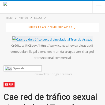
contenido
Inicio
Mundo
EE.UU
⌄
NUESTRAS COMUNIDADES
Créditos: @ICEgov / https://www.ice.gov/news/releases/8-
venezuelan-illegal-aliens-ties-tren-da-aragua-are-charged-
transnational-commercial
Spanish
Powered by Google Translate
EE.UU
Cae red de tráfico sexual