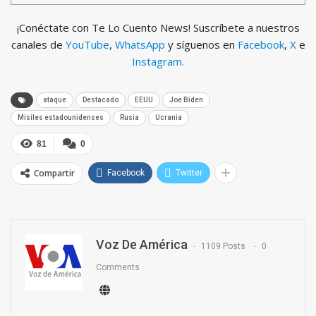
¡Conéctate con Te Lo Cuento News! Suscríbete a nuestros
canales de
YouTube
,
WhatsApp
y síguenos en
Facebook
,
X
e
Instagram.
ataque
Destacado
EEUU
Joe Biden
Misiles estadounidenses
Rusia
Ucrania
81
0
Compartir
Facebook
Twitter
Voz De América
1109 Posts
0
Comments