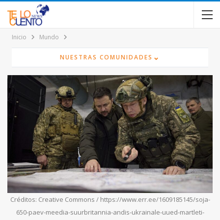
contenido
Inicio
Mundo
⌄
NUESTRAS COMUNIDADES
Créditos: Creative Commons / https://www.err.ee/1609185145/soja-
650-paev-meedia-suurbritannia-andis-ukrainale-uued-martleti-