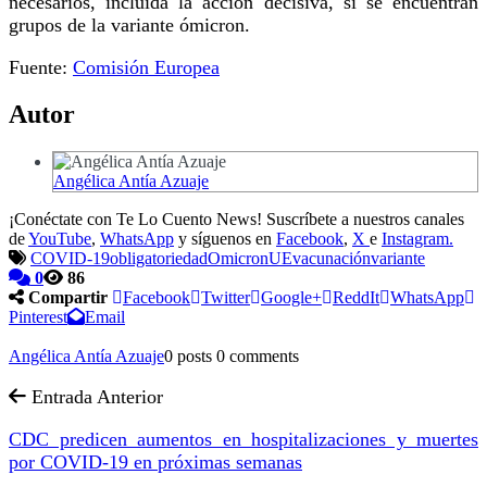
necesarios, incluida la acción decisiva, si se encuentran
grupos de la variante ómicron.
Fuente:
Comisión Europea
Autor
Angélica Antía Azuaje
¡Conéctate con Te Lo Cuento News! Suscríbete a nuestros canales
de
YouTube
,
WhatsApp
y síguenos en
Facebook
,
X
e
Instagram.
COVID-19
obligatoriedad
Omicron
UE
vacunación
variante
0
86
Compartir
Facebook
Twitter
Google+
ReddIt
WhatsApp
Pinterest
Email
Angélica Antía Azuaje
0 posts
0 comments
Entrada Anterior
CDC predicen aumentos en hospitalizaciones y muertes
por COVID-19 en próximas semanas