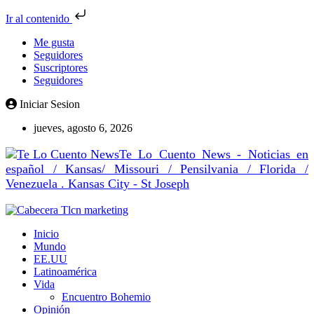
Ir al contenido
Me gusta
Seguidores
Suscriptores
Seguidores
Iniciar Sesion
jueves, agosto 6, 2026
Te Lo Cuento News - Noticias en
español / Kansas/ Missouri / Pensilvania / Florida /
Venezuela . Kansas City - St Joseph
Inicio
Mundo
EE.UU
Latinoamérica
Vida
Encuentro Bohemio
Opinión