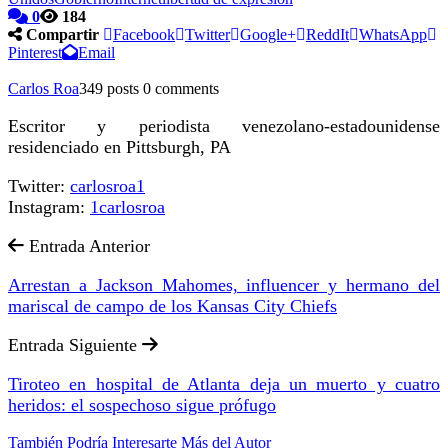
0
184
Compartir
Facebook
Twitter
Google+
ReddIt
WhatsApp
Pinterest
Email
Carlos Roa
349 posts
0 comments
Escritor y periodista venezolano-estadounidense
residenciado en Pittsburgh, PA
Twitter:
carlosroa1
Instagram:
1carlosroa
Entrada Anterior
Arrestan a Jackson Mahomes, influencer y hermano del
mariscal de campo de los Kansas City Chiefs
Entrada Siguiente
Tiroteo en hospital de Atlanta deja un muerto y cuatro
heridos: el sospechoso sigue prófugo
También Podría Interesarte
Más del Autor