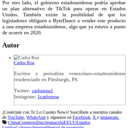
Por otro lado, el gobierno estadounidense podría aprobar
un plan alternativo de TikTok para operar en Estados
Unidos. También existe la posibilidad de que los
legisladores obliguen a ByteDance a vender este producto
a una empresa estadounidense, algo que ya estuvo a punto
de ocurrir en 2020.
Autor
Carlos Roa
Escritor y periodista venezolano-estadounidense
residenciado en Pittsburgh, PA
Twitter:
carlosroa1
Instagram:
1carlosroa
¡Conéctate con Te Lo Cuento News! Suscríbete a nuestros canales
de
YouTube
,
WhatsApp
y síguenos en
Facebook
,
X
e
Instagram.
China
Congreso
Discriminación
EEUU
Estados
Unidos
Gobierno
Internet
libertad de expresión