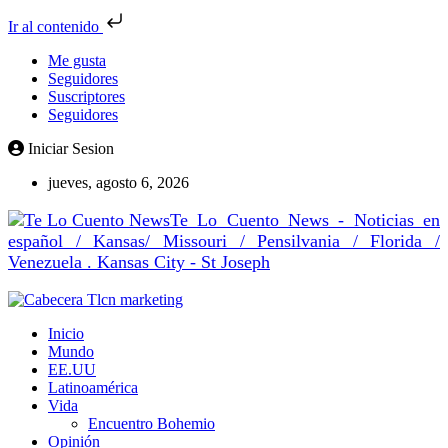
Ir al contenido
Me gusta
Seguidores
Suscriptores
Seguidores
Iniciar Sesion
jueves, agosto 6, 2026
Te Lo Cuento News - Noticias en
español / Kansas/ Missouri / Pensilvania / Florida /
Venezuela . Kansas City - St Joseph
Inicio
Mundo
EE.UU
Latinoamérica
Vida
Encuentro Bohemio
Opinión