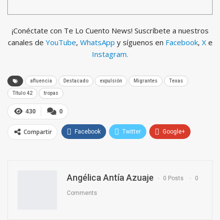
¡Conéctate con Te Lo Cuento News! Suscríbete a nuestros
canales de
YouTube
,
WhatsApp
y síguenos en
Facebook
,
X
e
Instagram.
afluencia
Destacado
expulsión
Migrantes
Texas
Título 42
tropas
430
0
Compartir
Facebook
Twitter
Google+
ReddIt
WhatsApp
Pinterest
Email
Angélica Antía Azuaje
0 Posts
0
Comments