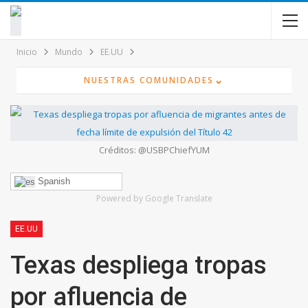
contenido
Inicio
Mundo
EE.UU
⌄
NUESTRAS COMUNIDADES
Créditos: @USBPChiefYUM
Spanish
Powered by Google Translate
EE.UU
Texas despliega tropas
por afluencia de