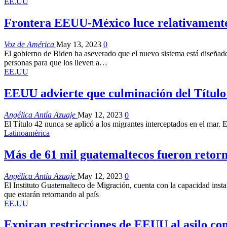
EE.UU
Frontera EEUU-México luce relativamente t
Voz de América
May 13, 2023
0
El gobierno de Biden ha aseverado que el nuevo sistema está diseñado 
personas para que los lleven a…
EE.UU
EEUU advierte que culminación del Título 
Angélica Antía Azuaje
May 12, 2023
0
El Título 42 nunca se aplicó a los migrantes interceptados en el mar. 
Latinoamérica
Más de 61 mil guatemaltecos fueron retor
Angélica Antía Azuaje
May 12, 2023
0
El Instituto Guatemalteco de Migración, cuenta con la capacidad ins
que estarán retornando al país
EE.UU
Expiran restricciones de EEUU al asilo co