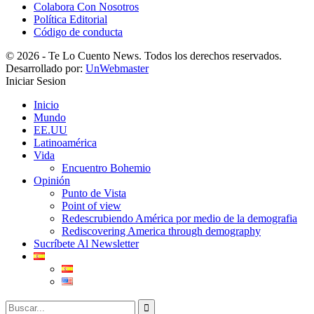
Colabora Con Nosotros
Política Editorial
Código de conducta
© 2026 - Te Lo Cuento News. Todos los derechos reservados.
Desarrollado por:
UnWebmaster
Iniciar Sesion
Inicio
Mundo
EE.UU
Latinoamérica
Vida
Encuentro Bohemio
Opinión
Punto de Vista
Point of view
Redescrubiendo América por medio de la demografia
Rediscovering America through demography
Sucríbete Al Newsletter