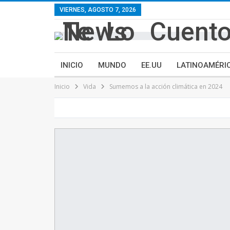
contenido
VIERNES, AGOSTO 7, 2026
INICIO
MUNDO
EE.UU
LATINOAMÉRI
Inicio
Vida
Sumemos a la acción climática en 2024