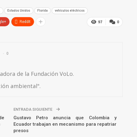
a
Estados Unidos
Florida
vehículos eléctricos
gle+
ReddIt
97
0
0
adora de la Fundación VoLo.
ción ambiental".
ENTRADA SIGUIENTE
de
Gustavo Petro anuncia que Colombia y
s
Ecuador trabajan en mecanismo para repatriar
presos