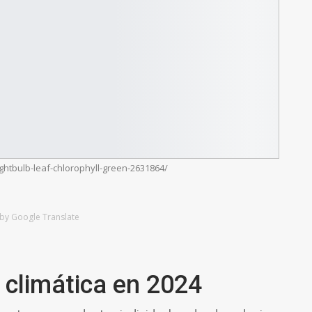
ghtbulb-leaf-chlorophyll-green-2631864/
by Google Translate
climática en 2024