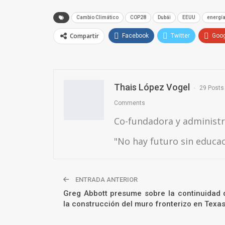
Cambio Climático
COP28
Dubái
EEUU
energí
Compartir
Facebook
Twitter
Goo
Thais López Vogel
29 Posts
Comments
Co-fundadora y administr
"No hay futuro sin educa
ENTRADA ANTERIOR
Greg Abbott presume sobre la continuidad 
la construcción del muro fronterizo en Texa