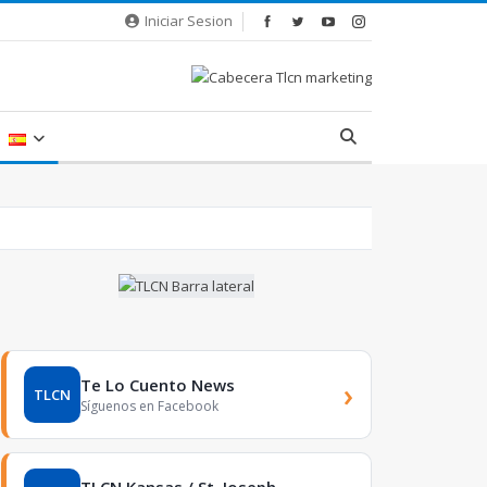
Iniciar Sesion
Te Lo Cuento News
›
TLCN
Síguenos en Facebook
TLCN Kansas / St. Joseph