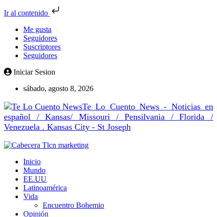
Ir al contenido
Me gusta
Seguidores
Suscriptores
Seguidores
Iniciar Sesion
sábado, agosto 8, 2026
Te Lo Cuento News - Noticias en
español / Kansas/ Missouri / Pensilvania / Florida /
Venezuela . Kansas City - St Joseph
Inicio
Mundo
EE.UU
Latinoamérica
Vida
Encuentro Bohemio
Opinión