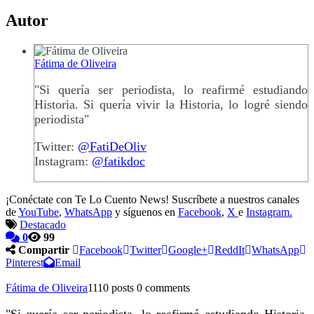
Autor
Fátima de Oliveira
"Si quería ser periodista, lo reafirmé estudiando
Historia. Si quería vivir la Historia, lo logré siendo
periodista"
Twitter:
@FatiDeOliv
Instagram:
@fatikdoc
¡Conéctate con Te Lo Cuento News! Suscríbete a nuestros canales
de
YouTube
,
WhatsApp
y síguenos en
Facebook
,
X
e
Instagram.
Destacado
0
99
Compartir
Facebook
Twitter
Google+
ReddIt
WhatsApp
Pinterest
Email
Fátima de Oliveira
1110 posts
0 comments
"Si quería ser periodista, lo reafirmé estudiando Historia.