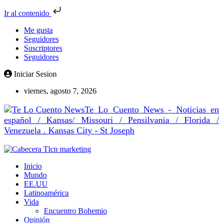
Ir al contenido
Me gusta
Seguidores
Suscriptores
Seguidores
Iniciar Sesion
viernes, agosto 7, 2026
Te Lo Cuento News - Noticias en
español / Kansas/ Missouri / Pensilvania / Florida /
Venezuela . Kansas City - St Joseph
Inicio
Mundo
EE.UU
Latinoamérica
Vida
Encuentro Bohemio
Opinión