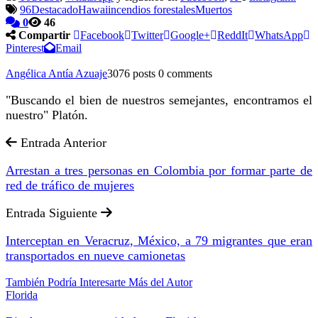
96
Destacado
Hawai
incendios forestales
Muertos
0
46
Compartir
Facebook
Twitter
Google+
ReddIt
WhatsApp
Pinterest
Email
Angélica Antía Azuaje
3076 posts
0 comments
"Buscando el bien de nuestros semejantes, encontramos el
nuestro" Platón.
Entrada Anterior
Arrestan a tres personas en Colombia por formar parte de
red de tráfico de mujeres
Entrada Siguiente
Interceptan en Veracruz, México, a 79 migrantes que eran
transportados en nueve camionetas
También Podría Interesarte
Más del Autor
Florida